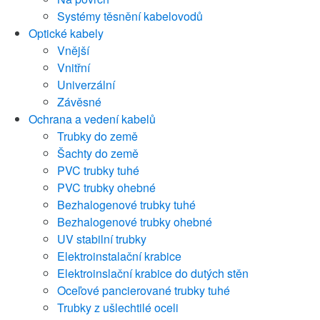
Systémy těsnění kabelovodů
Optické kabely
Vnější
Vnitřní
Univerzální
Závěsné
Ochrana a vedení kabelů
Trubky do země
Šachty do země
PVC trubky tuhé
PVC trubky ohebné
Bezhalogenové trubky tuhé
Bezhalogenové trubky ohebné
UV stabilní trubky
Elektroinstalační krabice
Elektroinslační krabice do dutých stěn
Oceľové pancierované trubky tuhé
Trubky z ušlechtilé oceli