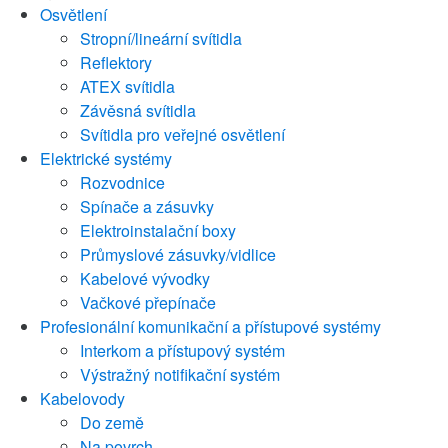
Osvětlení
Stropní/lineární svítidla
Reflektory
ATEX svítidla
Závěsná svítidla
Svítidla pro veřejné osvětlení
Elektrické systémy
Rozvodnice
Spínače a zásuvky
Elektroinstalační boxy
Průmyslové zásuvky/vidlice
Kabelové vývodky
Vačkové přepínače
Profesionální komunikační a přístupové systémy
Interkom a přístupový systém
Výstražný notifikační systém
Kabelovody
Do země
Na povrch