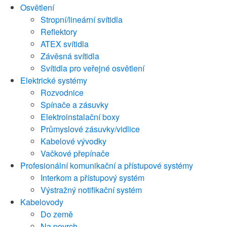
Osvětlení
Stropní/lineární svítidla
Reflektory
ATEX svítidla
Závěsná svítidla
Svítidla pro veřejné osvětlení
Elektrické systémy
Rozvodnice
Spínače a zásuvky
Elektroinstalační boxy
Průmyslové zásuvky/vidlice
Kabelové vývodky
Vačkové přepínače
Profesionální komunikační a přístupové systémy
Interkom a přístupový systém
Výstražný notifikační systém
Kabelovody
Do země
Na povrch