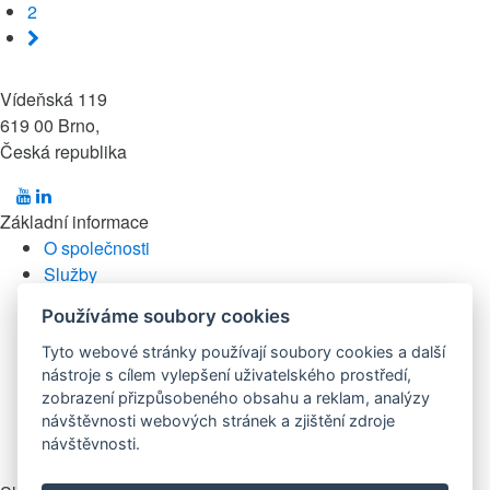
2
Vídeňská 119
619 00 Brno,
Česká republika
Základní informace
O společnosti
Služby
Katalog produktů
Používáme soubory cookies
Nastavení cookies
Tyto webové stránky používají soubory cookies a další
Reference
nástroje s cílem vylepšení uživatelského prostředí,
Partneři
zobrazení přizpůsobeného obsahu a reklam, analýzy
Kontakt
návštěvnosti webových stránek a zjištění zdroje
návštěvnosti.
Ochrana osobních údajů