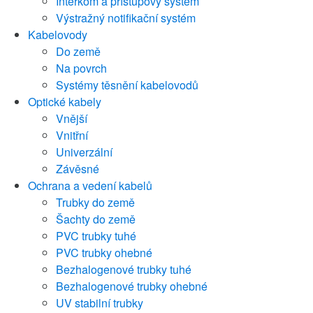
Interkom a přístupový systém
Výstražný notifikační systém
Kabelovody
Do země
Na povrch
Systémy těsnění kabelovodů
Optické kabely
Vnější
Vnitřní
Univerzální
Závěsné
Ochrana a vedení kabelů
Trubky do země
Šachty do země
PVC trubky tuhé
PVC trubky ohebné
Bezhalogenové trubky tuhé
Bezhalogenové trubky ohebné
UV stabilní trubky