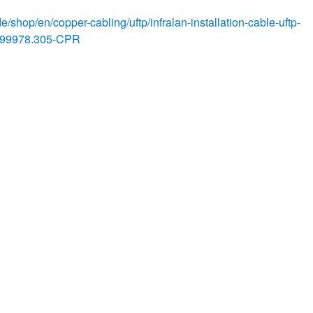
de/shop/en/copper-cabling/uftp/infralan-installation-cable-uftp-
s=99978.305-CPR