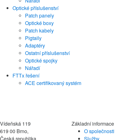
Nářadí
Optické příslušenství
Patch panely
Optické boxy
Patch kabely
Pigtaily
Adaptéry
Ostatní příslušenství
Optické spojky
Nářadí
FTTx řešení
ACE certifikovaný systém
Vídeňská 119
Základní informace
619 00 Brno,
O společnosti
Česká republika
Služby