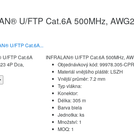
AN® U/FTP Cat.6A 500MHz, AWG23
N® U/FTP Cat.6A...
INFRALAN® U/FTP Cat.6A 500MHz, AWG
Objednávkový kód:
99978.305-CP
Materiál vnějšího pláště:
LSZH
Vnější průměr:
7.2 mm
Typ vlákna:
Konektor:
Délka:
305 m
Barva
biela
Jednotka:
ks
Množství:
1
MOQ:
1