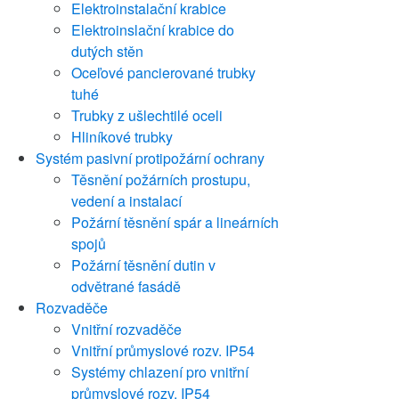
Elektroinstalační krabice
Elektroinslační krabice do
dutých stěn
Oceľové pancierované trubky
tuhé
Trubky z ušlechtilé oceli
Hliníkové trubky
Systém pasivní protipožární ochrany
Těsnění požárních prostupu,
vedení a instalací
Požární těsnění spár a lineárních
spojů
Požární těsnění dutin v
odvětrané fasádě
Rozvaděče
Vnitřní rozvaděče
Vnitřní průmyslové rozv. IP54
Systémy chlazení pro vnitřní
průmyslové rozv. IP54