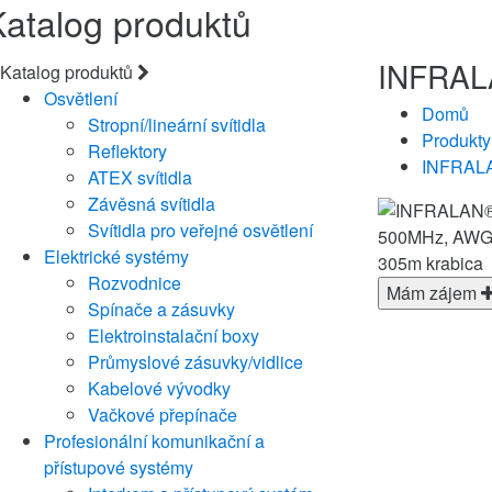
Katalog produktů
INFRAL
Katalog produktů
Osvětlení
Domů
Stropní/lineární svítidla
Produkty
Reflektory
INFRALA
ATEX svítidla
Závěsná svítidla
Svítidla pro veřejné osvětlení
Elektrické systémy
Rozvodnice
Mám zájem
Spínače a zásuvky
Elektroinstalační boxy
Průmyslové zásuvky/vidlice
Kabelové vývodky
Vačkové přepínače
Profesionální komunikační a
přístupové systémy