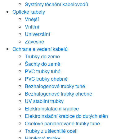
Systémy těsnění kabelovodů
Optické kabely
Vnější
Vnitřní
Univerzální
Závěsné
Ochrana a vedení kabelů
Trubky do země
Šachty do země
PVC trubky tuhé
PVC trubky ohebné
Bezhalogenové trubky tuhé
Bezhalogenové trubky ohebné
UV stabilní trubky
Elektroinstalační krabice
Elektroinslační krabice do dutých stěn
Oceľové pancierované trubky tuhé
Trubky z ušlechtilé oceli
Hliníkové trubky