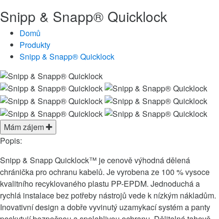
Snipp & Snapp® Quicklock
Domů
Produkty
Snipp & Snapp® Quicklock
Mám zájem
Popis:
Snipp & Snapp Quicklock™ je cenově výhodná dělená
chránička pro ochranu kabelů. Je vyrobena ze 100 % vysoce
kvalitního recyklovaného plastu PP-EPDM. Jednoduchá a
rychlá instalace bez potřeby nástrojů vede k nízkým nákladům.
Inovativní design a dobře vyvinutý uzamykací systém a panty
poskytují bezpečnou a spolehlivou ochranu. Dělitelná tahově