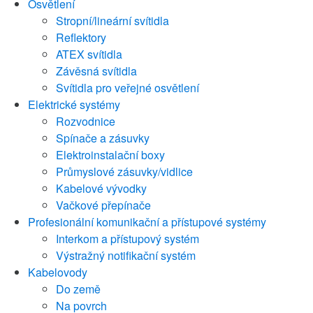
Osvětlení
Stropní/lineární svítidla
Reflektory
ATEX svítidla
Závěsná svítidla
Svítidla pro veřejné osvětlení
Elektrické systémy
Rozvodnice
Spínače a zásuvky
Elektroinstalační boxy
Průmyslové zásuvky/vidlice
Kabelové vývodky
Vačkové přepínače
Profesionální komunikační a přístupové systémy
Interkom a přístupový systém
Výstražný notifikační systém
Kabelovody
Do země
Na povrch